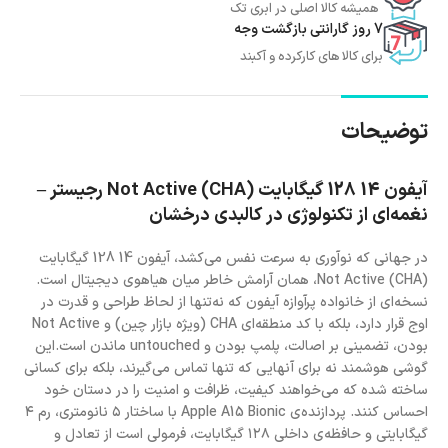
همیشه کالا اصلی در ابری تک
7 روز گارانتی بازگشت وجه
برای کالا های کارکرده و آکبند
توضیحات
آیفون 14 128 گیگابایت (CHA) Not Active رجیستر –
نغمه‌ای از تکنولوژی در کالبدی درخشان
در جهانی که نوآوری به سرعت نفس می‌کشد، آیفون 14 128 گیگابایت
(CHA) Not Active، همان آرامش خاطر میان هیاهوی دیجیتال است.
نسخه‌ای از خانواده پرآوازه آیفون که نه‌تنها از لحاظ طراحی و قدرت در
اوج قرار دارد، بلکه با کد منطقه‌ای CHA (ویژه بازار چین) و Not Active
بودن، تضمینی بر اصالت، پلمپ بودن و untouched ماندن است.این
گوشی هوشمند نه برای آنهایی که تنها تماس می‌گیرند، بلکه برای کسانی
ساخته شده که می‌خواهند کیفیت، ظرافت و امنیت را در دستان خود
احساس کنند. پردازنده‌ی Apple A15 Bionic با ساختار ۵ نانومتری، رم ۴
گیگابایتی و حافظه‌ی داخلی ۱۲۸ گیگابایت، فرمولی است از تعادل و