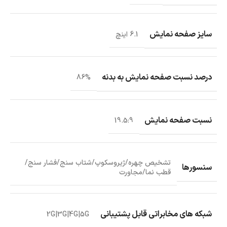
سایز صفحه نمایش
6.1 اینچ
درصد نسبت صفحه نمایش به بدنه
86%
نسبت صفحه نمایش
19.5:9
تشخیص چهره/ژیروسکوپ/شتاب سنج/فشار سنج/
سنسورها
قطب نما/مجاورت
شبکه‌ های مخابراتی قابل پشتیبانی
2G|3G|4G|5G