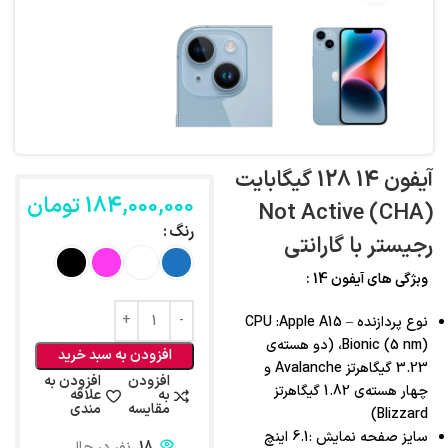
آیفون 14 128 گیگابایت
184,000,000
تومان
(CHA) Not Active
رنگ
رجیستر با گارانتی
وبژگی های آیفون 14 :
نوع پردازنده – CPU :Apple A15
Bionic (5 nm)، (دو هسته‌ی
افزودن به سبد خرید
3.23 گیگاهرتز Avalanche و
افزودن
افزودن به
چهار هسته‌ی 1.82 گیگاهرتز
به
علاقه
مقایسه
مندی
Blizzard)
سایز صفحه نمایش :6.1 اینچ
18
نفر در حال