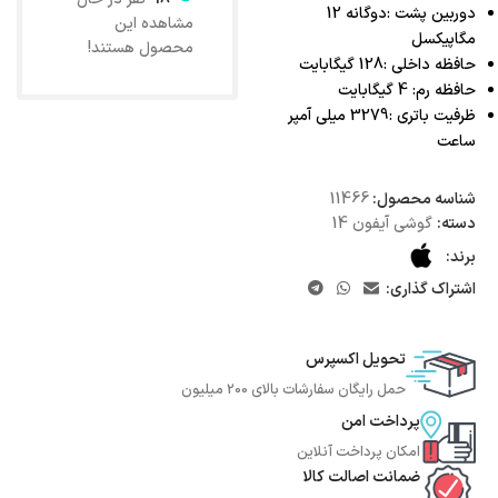
دوربین پشت :دوگانه 12
مشاهده این
مگاپیکسل
محصول هستند!
حافظه داخلی :128 گیگابایت
حافظه رم: 4 گیگابایت
ظرفیت باتری :3279 میلی آمپر
ساعت
شناسه محصول:
11466
دسته:
گوشی آیفون 14
برند:
اشتراک گذاری:
تحویل اکسپرس
حمل رایگان سفارشات بالای 200 میلیون
پرداخت امن
امکان پرداخت آنلاین
ضمانت اصالت کالا