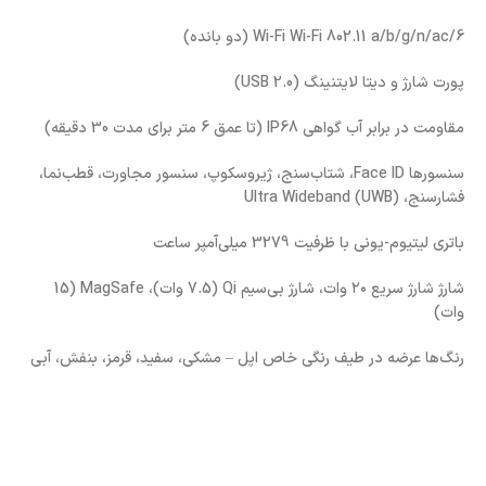
Wi-Fi Wi-Fi 802.11 a/b/g/n/ac/6 (دو بانده)
پورت شارژ و دیتا لایتنینگ (USB 2.0)
مقاومت در برابر آب گواهی IP68 (تا عمق 6 متر برای مدت 30 دقیقه)
سنسورها Face ID، شتاب‌سنج، ژیروسکوپ، سنسور مجاورت، قطب‌نما،
فشارسنج، Ultra Wideband (UWB)
باتری لیتیوم-یونی با ظرفیت 3279 میلی‌آمپر ساعت
شارژ شارژ سریع ۲۰ وات، شارژ بی‌سیم Qi (7.5 وات)، MagSafe (15
وات)
رنگ‌ها عرضه در طیف رنگی خاص اپل – مشکی، سفید، قرمز، بنفش، آبی