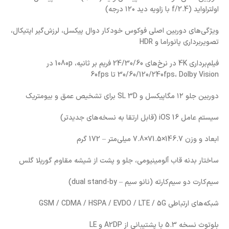
اولتراواید (f/2.4 با زاویه دید ۱۲۰ درجه)
ویژگی‌های دوربین اصلی فوکوس خودکار دوال پیکسل، لرزش‌گیر اپتیکال،
تصویربرداری پانوراما و HDR
فیلم‌برداری 4K در نرخ‌های 24/30/60 فریم بر ثانیه، 1080p در
30/60/120/240fps، Dolby Vision تا 60fps
دوربین جلو ۱۲ مگاپیکسل و SL 3D برای تشخیص عمق و بیومتریک
سیستم عامل iOS 16 (قابل ارتقا به نسخه‌های جدیدتر)
ابعاد و وزن 146.7×71.5×7.8 میلی‌متر – 172 گرم
ساختار بدنه قاب آلومینیومی، جلو و پشت از شیشه مقاوم گوریلا گلس
سیم‌کارت دو سیم‌کارته (نانو سیم – dual stand-by)
شبکه‌های ارتباطی GSM / CDMA / HSPA / EVDO / LTE / 5G
بلوتوث نسخه 5.3 با پشتیبانی از A2DP و LE