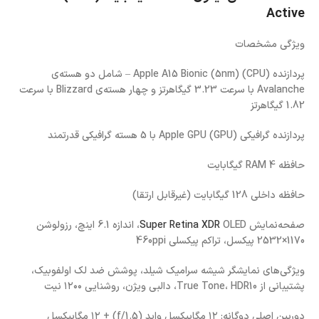
Active
ویژگی مشخصات
پردازنده (CPU) Apple A15 Bionic (5nm) – شامل دو هسته‌ی
Avalanche با سرعت 3.23 گیگاهرتز و چهار هسته‌ی Blizzard با سرعت
1.82 گیگاهرتز
پردازنده گرافیکی (GPU) Apple GPU با 5 هسته گرافیکی قدرتمند
حافظه RAM 4 گیگابایت
حافظه داخلی 128 گیگابایت (غیرقابل ارتقا)
صفحه‌نمایش
Super Retina XDR
OLED، اندازه 6.1 اینچ، رزولوشن
1170×2532 پیکسل، تراکم پیکسلی 460ppi
ویژگی‌های نمایشگر شیشه سرامیک شیلد، پوشش ضد لک اولفوبیک،
پشتیبانی از True Tone، HDR10، دالبی ویژن، روشنایی ۱۲۰۰ نیت
دوربین اصلی دوگانه: ۱۲ مگاپیکسل واید (f/1.5) + ۱۲ مگاپیکسل