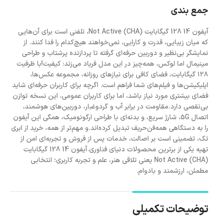
جمع بندی
آیفون 14 128 گیگابایت (CHA) Not Active، تلفنی است برای آن‌هایی
که میان زیبایی، قدرت و کارایی، نمی‌خواهند هیچ‌کدام را فدا کنند. از
نمایشگر بی‌نظیر و دوربین حرفه‌ای گرفته تا پردازنده پرشتاب و طراحی
مینیمال اما لوکس، همه‌چیز در این مدل فریاد می‌زند: کیفیت!با ظرفیت
۱۲۸ گیگابایت، فضای کافی برای نیازهای روزانه، مجموعه عکس‌ها،
اپلیکیشن‌ها و فیلم‌های شما فراهم است. اگرچه برای کاربران حرفه‌ای شاید
فضای بیشتری مورد نیاز باشد، اما برای کاربران عمومی، این نسخه توازن
بی‌نقصی دارد.مقاومت در برابر آب و گردوغبار، دوربین‌های هوشمند،
اتصال 5G، شارژ سریع، و بدنه‌ای با طراحی ارگونومیک، همگی این آیفون
را به دستگاهی همه‌فن‌حریف تبدیل کرده‌اند.و مهم‌تر از همه، خرید از ابری
تک، تضمینی است بر اصالت، خدمات پس از فروش و تجربه‌ای امن از
تهیه یکی از برترین محصولات دنیای فناوری.آیفون 14 128 گیگابایت
(CHA) Not Active یعنی تلاقی هنر، علم و تجربه‌ کاربری؛ انتخابی
مطمئن، ارزشمند و بادوام.
توضیحات تکمیلی