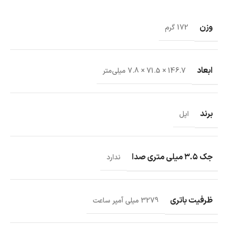
وزن
172 گرم
ابعاد
146.7 × 71.5 × 7.8 میلی‌متر
برند
اپل
جک ۳.۵ میلی متری صدا
ندارد
ظرفیت باتری
3279 میلی آمپر ساعت