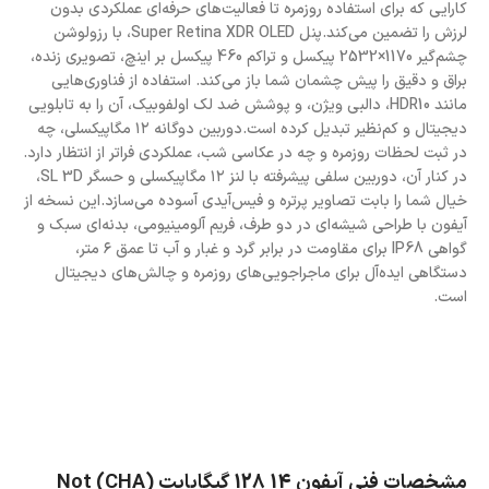
کارایی که برای استفاده روزمره تا فعالیت‌های حرفه‌ای عملکردی بدون
لرزش را تضمین می‌کند.پنل Super Retina XDR OLED، با رزولوشن
چشم‌گیر 1170×2532 پیکسل و تراکم 460 پیکسل بر اینچ، تصویری زنده،
براق و دقیق را پیش چشمان شما باز می‌کند. استفاده از فناوری‌هایی
مانند HDR10، دالبی ویژن، و پوشش ضد لک اولفوبیک، آن را به تابلویی
دیجیتال و کم‌نظیر تبدیل کرده است.دوربین دوگانه ۱۲ مگاپیکسلی، چه
در ثبت لحظات روزمره و چه در عکاسی شب، عملکردی فراتر از انتظار دارد.
در کنار آن، دوربین سلفی پیشرفته با لنز ۱۲ مگاپیکسلی و حسگر SL 3D،
خیال شما را بابت تصاویر پرتره و فیس‌آیدی آسوده می‌سازد.این نسخه از
آیفون با طراحی شیشه‌ای در دو طرف، فریم آلومینیومی، بدنه‌ای سبک و
گواهی IP68 برای مقاومت در برابر گرد و غبار و آب تا عمق ۶ متر،
دستگاهی ایده‌آل برای ماجراجویی‌های روزمره و چالش‌های دیجیتال
است.
مشخصات فنی آیفون 14 128 گیگابایت (CHA) Not