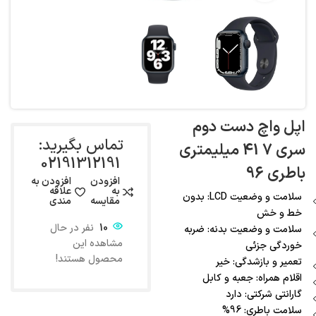
اپل واچ دست دوم
تماس بگیرید:
سری 7 41 میلیمتری
02191312191
باطری 96
افزودن
افزودن به
به
علاقه
سلامت و وضعیت LCD: بدون
مقایسه
مندی
خط و خش
10
نفر در حال
سلامت و وضعیت بدنه: ضربه
مشاهده این
خوردگی جزئی
محصول هستند!
تعمیر و بازشدگی: خیر
اقلام همراه: جعبه و کابل
گارانتی شرکتی: دارد
سلامت باطری: 96%