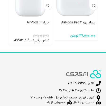
ایرپاد پرو 2 AirPods Pro
ایرپاد AirPods 2
41 میلیمتری
29,800,000
تومان
تماس 
تماس بگیرید: 02191312191
تلفن: 91312191 - 021
ساعت کاری: 10:30 الی 22:30
آدرس: تهران، مجتمع تجاری اپال، طبقه 7 - واحد 710
مسیریابی از گوگل
مسیریابی از بلد