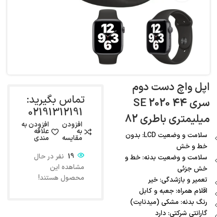
اپل واچ دست دوم
تماس بگیرید:
سری SE 2020 44
02191312191
میلیمتری باطری 82
افزودن
افزودن به
به
علاقه
سلامت و وضعیت LCD: بدون
مقایسه
مندی
خط و خش
19
نفر در حال
سلامت و وضعیت بدنه: خط و
مشاهده این
خش جزئی
محصول هستند!
تعمیر و بازشدگی: خیر
اقلام همراه: جعبه و کابل
رنگ بدنه: مشکی (میدنایت)
گارانتی شرکتی: دارد