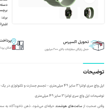
دسته:
برچس
برند:
اشترا
پرداخت
تحویل اکسپرس
امکان پردا
حمل رایگان سفارشات بالای 200 میلیون
توضیحات
اپل واچ سری اولترا 3 سایز 49 میلی‌متری – تجسم جسارت و تکنولوژی در یک قاب
توضیحات اپل واچ سری اولترا 3 سایز 49 میلی‌متری
وقتی صحبت از
ساعت‌های هوشمند
حرفه‌ای می‌شود، ذهن ناخودآگاه به سمت