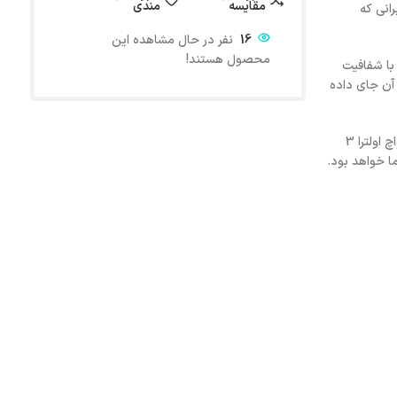
مقایسه
مندی
ربرانی که
16
نفر در حال مشاهده این
محصول هستند!
 مدل در یک جمله، ترکیبی از جسارت و زیبایی است. طراحی بزرگ‌تر و صلب‌تر آن حس استحکام را منتقل می‌کند، درحالی‌که نمایشگر Retina LTPO OLED با شفافیت
 آن جای داده
از سیستم‌عامل watchOS گرفته تا سنسورهای دقیق برای پایش دما، ارتفاع، آب و حتی کوچک‌ترین تغییرات حرکتی، همه چیز به‌گونه‌ای مهندسی شده تا اپل واچ اولترا 3
ا خواهد بود.