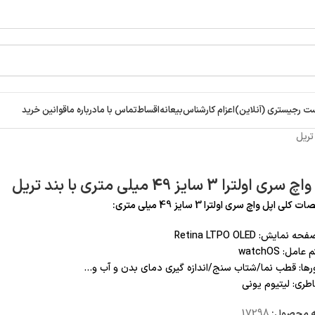
ت رجیستری (آنلاین)
اعزام کارشناس
بیعانه
اقساط
تماس با ما
درباره ما
قوانین خرید
ی اولترا 3 سایز 49 میلی متری با بند تریل
ی اپل واچ سری اولترا 3 سایز 49 میلی متری:
نمایش: Retina LTPO OLED
مل: watchOS
ها: قطب نما/شتاب سنج/اندازه گیری دمای بدن و آب و…
طری: لیتیوم یونی
ه محصول:
17298