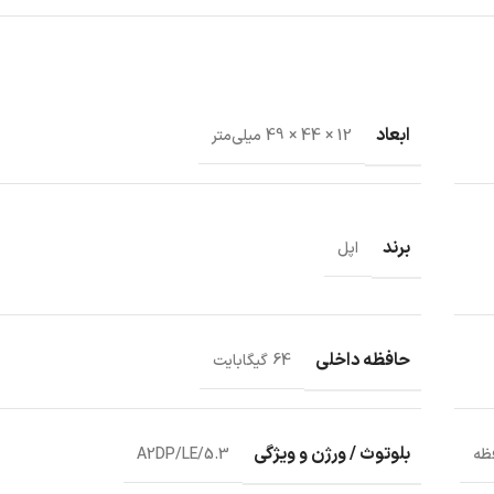
ابعاد
12 × 44 × 49 میلی‌متر
برند
اپل
حافظه داخلی
64 گیگابایت
بلوتوث / ورژن و ویژگی
فظه
5.3/A2DP/LE