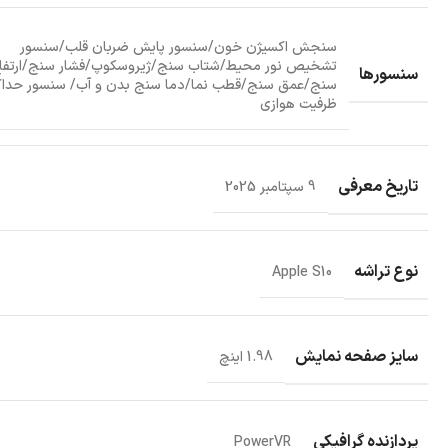
سنجش اکسیژن خون/سنسور پایش ضربان قلب/سنسور
تشخیص نور محیط/شتاب سنج/ژیروسکوپ/فشار سنج/ارتفا
سنسورها
سنج/عمق سنج/قطب نما/دما سنج بدن و آب/ سنسور حداک
ظرفیت هوازی
تاریخ معرفی
9 سپتامبر 2025
نوع تراشه
Apple S10
سایز صفحه نمایش
1.98 اینچ
پردازنده گرافیکی
PowerVR