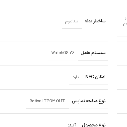
ع
ساختار بدنه
تیتانیوم
ثر
سیستم عامل
WatchOS 26
امکان NFC
دارد
نوع صفحه نمایش
Retina LTPO3 OLED
نوع محصول
آکبند