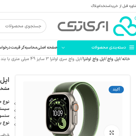
اوره قبل از خرید
استخدام
بلاگ
دسته‌بندی محصولات
صفحه اصلی
محاسبه‌گر قیمت
درخواس
خانه
اپل واچ
اپل واچ اولترا
اپل واچ سری اولترا 3 سایز 49 میلی متری با بند تریل
اپل واچ سر
مشخصات کل
آکبند
نوع صفحه 
سیستم عا
سنسور
نوع با
بزرگنمایی تصویر
شناس