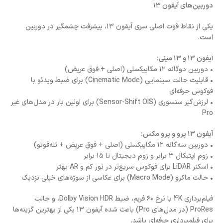
دوربین‌های آیفون ۱۳
یکی از نقاط قوت اصلی سری آیفون ۱۳، پیشرفت چشمگیر در دوربین
است.
آیفون ۱۳ و ۱۳ مینی:
• دوربین دوگانه ۱۲ مگاپیکسلی (اصلی + فوق عریض)
• قابلیت حالت سینمایی (Cinematic Mode) برای ضبط ویدئو با
فوکوس حرفه‌ای
• لرزش‌گیر سنسوری (Sensor-Shift OIS) برای اولین بار در مدل‌های غیر
Pro
آیفون ۱۳ پرو و پرو مکس:
• دوربین سه‌گانه ۱۲ مگاپیکسلی (اصلی + فوق عریض + تله‌فوتو)
• زوم اپتیکال ۳ برابر و زوم دیجیتال تا ۱۵ برابر
• اسکنر LiDAR برای فوکوس سریع‌تر در نور کم و AR بهتر
• حالت ماکرو (Macro Mode) برای عکاسی از سوژه‌های خیلی نزدیک
فیلم‌برداری 4K با نرخ ۶۰ فریم، ضبط Dolby Vision HDR، و حالت
ProRes (در مدل‌های Pro) باعث شده آیفون ۱۳ یکی از بهترین گزینه‌ها
برای فیلم‌برداری حرفه‌ای باشد.