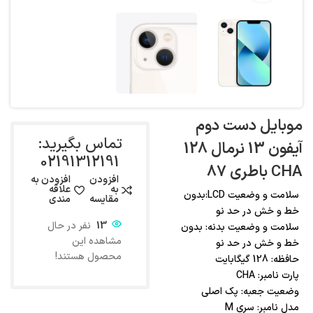
موبایل دست دوم
تماس بگیرید:
آیفون 13 نرمال 128
02191312191
CHA باطری 87
افزودن
افزودن به
به
علاقه
سلامت و وضعیت LCD:بدون
مقایسه
مندی
خط و خش در حد نو
13
نفر در حال
سلامت و وضعیت بدنه: بدون
مشاهده این
خط و خش در حد نو
محصول هستند!
حافظه: 128 گیگابایت
پارت نامبر: CHA
وضعیت جعبه: پک اصلی
مدل نامبر: سری M