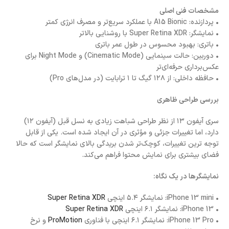
مشخصات فنی اصلی
• پردازنده: A15 Bionic با عملکرد سریع‌تر و مصرف انرژی کمتر
• نمایشگر: Super Retina XDR با روشنایی بالاتر
• باتری: بهبود محسوس در طول عمر باتری
• دوربین: حالت سینمایی (Cinematic Mode) و Night Mode برای
عکس‌برداری حرفه‌ای‌تر
• حافظه داخلی: از ۱۲۸ گیگ تا ۱ ترابایت (در مدل‌های Pro)
بررسی طراحی ظاهری
سری آیفون ۱۳ از نظر طراحی شباهت زیادی به نسل قبل (آیفون ۱۲)
دارد، اما تغییرات جزئی و مؤثری در آن ایجاد شده است. یکی از قابل
توجه ترین تغییرات، کوچک‌تر شدن بریدگی بالای نمایشگر است که حالا
فضای بیشتری برای نمایش محتوا فراهم می‌کند.
نمایشگرها در یک نگاه:
• iPhone 13 mini: نمایشگر ۵.۴ اینچی
Super Retina XDR
• iPhone 13: نمایشگر ۶.۱ اینچی
Super Retina XDR
• iPhone 13 Pro: نمایشگر ۶.۱ اینچی با فناوری
ProMotion
و نرخ