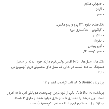
• صورتی ملایم
• قرمز
• سبز
رنگ‌های آیفون ۱۳ پرو و پرو مکس:
• گرافیتی – خاکستری تیره
• طلایی
• نقره‌ای
• آبی روشن
• سبز کوهستانی
رنگ‌های مدل‌های Pro ظاهر لوکس‌تری دارند چون بدنه از استیل
ضدزنگ ساخته شده، در حالی که مدل‌های معمولی فریم آلومینیومی
دارند.
پردازنده A15 Bionic؛ قلب تپنده‌ی آیفون ۱۳
پردازنده A15 Bionic، یکی از قوی‌ترین چیپ‌های موبایلی اپل تا به امروز
است. این تراشه با معماری ۵ نانومتری تولید شده و دارای ۶ هسته
پردازشی (۲ هسته‌ی قوی + ۴ هسته‌ی کم‌مصرف) است.