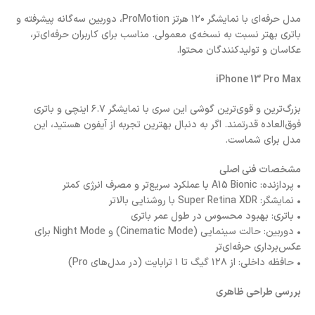
مدل حرفه‌ای با نمایشگر ۱۲۰ هرتز ProMotion، دوربین سه‌گانه پیشرفته و
باتری بهتر نسبت به نسخه‌ی معمولی. مناسب برای کاربران حرفه‌ای‌تر،
عکاسان و تولیدکنندگان محتوا.
iPhone 13 Pro Max
بزرگ‌ترین و قوی‌ترین گوشی این سری با نمایشگر ۶.۷ اینچی و باتری
فوق‌العاده قدرتمند. اگر به دنبال بهترین تجربه از آیفون هستید، این
مدل برای شماست.
مشخصات فنی اصلی
• پردازنده: A15 Bionic با عملکرد سریع‌تر و مصرف انرژی کمتر
• نمایشگر: Super Retina XDR با روشنایی بالاتر
• باتری: بهبود محسوس در طول عمر باتری
• دوربین: حالت سینمایی (Cinematic Mode) و Night Mode برای
عکس‌برداری حرفه‌ای‌تر
• حافظه داخلی: از ۱۲۸ گیگ تا ۱ ترابایت (در مدل‌های Pro)
بررسی طراحی ظاهری