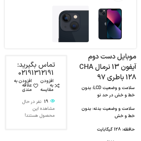
موبایل دست دوم
تماس بگیرید:
آیفون 13 نرمال CHA
02191312191
128 باطری 97
افزودن
افزودن به
به
علاقه
سلامت و وضعیت LCD: بدون
مقایسه
مندی
خط و خش در حد نو
19
نفر در حال
سلامت و وضعیت بدنه: بدون
مشاهده این
محصول هستند!
خط و خش
حافظه: 128 گیگابایت