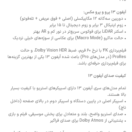
آیفون ۱۳ پرو و پرو مکس:
• دوربین سه‌گانه ۱۲ مگاپیکسلی (اصلی + فوق عریض + تله‌فوتو)
• زوم اپتیکال ۳ برابر و زوم دیجیتال تا ۱۵ برابر
• اسکنر LiDAR برای فوکوس سریع‌تر در نور کم و AR بهتر
• حالت ماکرو (Macro Mode) برای عکاسی از سوژه‌های خیلی نزدیک
فیلم‌برداری 4K با نرخ ۶۰ فریم، ضبط Dolby Vision HDR، و حالت
ProRes (در مدل‌های Pro) باعث شده آیفون ۱۳ یکی از بهترین گزینه‌ها
برای فیلم‌برداری حرفه‌ای باشد.
کیفیت صدای آیفون ۱۳
تمام مدل‌های سری آیفون ۱۳ دارای اسپیکرهای استریو با کیفیت بسیار
بالا هستند.
• اسپیکر اصلی در پایین دستگاه و اسپیکر دوم در بالای صفحه (داخل
ناچ)
• صدای استریو واضح، بلند و متعادل برای پخش موسیقی، فیلم و بازی
• پشتیبانی از Dolby Atmos برای صدای فراگیر