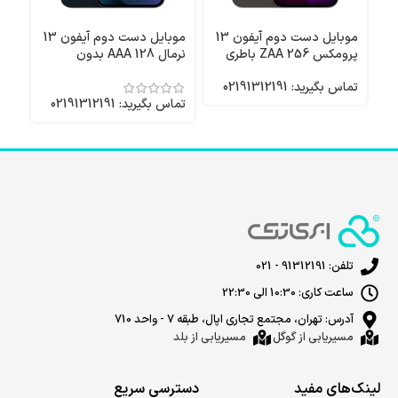
موبایل دست دوم آیفون 13
موبایل دست دوم آیفون 13
پرومکس 256 ZAA باطری
نرمال 128 AAA بدون
نرمال 256 
96
رجیستر باطری 100
تماس بگیرید: 02191312191
تماس بگیرید: 02191312191
تماس 
تلفن: 91312191 - 021
ساعت کاری: 10:30 الی 22:30
آدرس: تهران، مجتمع تجاری اپال، طبقه 7 - واحد 710
مسیریابی از گوگل
مسیریابی از بلد
لینک‌های مفید
دسترسی سریع