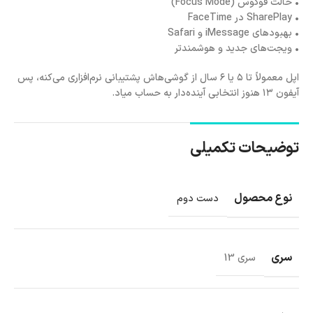
• حالت فوکوس (Focus Mode)
• SharePlay در FaceTime
• بهبودهای iMessage و Safari
• ویجت‌های جدید و هوشمندتر
اپل معمولاً تا ۵ یا ۶ سال از گوشی‌هاش پشتیبانی نرم‌افزاری می‌کنه، پس
آیفون ۱۳ هنوز انتخابی آینده‌دار به حساب میاد.
توضیحات تکمیلی
نوع محصول
دست دوم
سری
سری 13