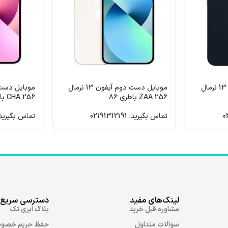
موبایل دست دوم آیفون 13 نرمال
موبایل دست دوم آیفون 13 نرمال
256 ZAA باطری 86
256 CHA باطری 91
تماس بگیرید: 02191312191
تماس بگیرید: 91312191
لینک‌های مفید
دسترسی سریع
مشاوره قبل خرید
بلاگ ابری تک
سوالات متداول
حفظ حریم خصو