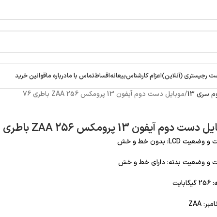
ت رجیستری (آنلاین)
اعزام کارشناس
بیعانه
اقساط
تماس با ما
درباره ما
قوانین خرید
سری 13
موبایل دست دوم آیفون 13 پرومکس 256 ZAA باطری 76
دست دوم آیفون 13 پرومکس 256 ZAA باطری 76
عیت LCD: بدون خط و خش
 و وضعیت بدنه: دارای خط و خش
ابایت
بر: ZAA