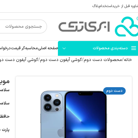
اوره قبل از خرید
استخدام
بلاگ
دسته‌بندی محصولات
صفحه اصلی
محاسبه‌گر قیمت
درخواس
خانه
محصولات دست دوم
گوشی آیفون دست دوم
گوشی آیفون دست دوم 
موبایل 
سلامت و وض
دست دوم
سلامت
حافظه: 256 گیگ
پارت نام