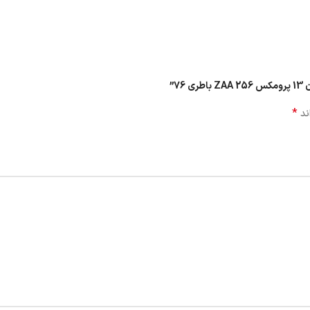
7”
*
ند