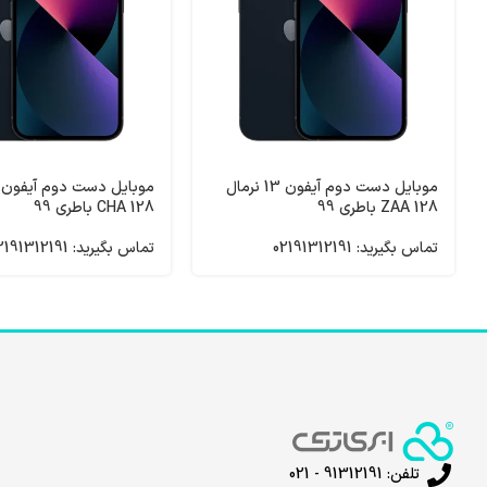
موبایل دست دوم آیفون 13 نرمال
128 ZAA باطری 99
128 CHA باطری 99
تماس بگیرید: 02191312191
تماس بگیرید: 02191312191
تلفن: 91312191 - 021