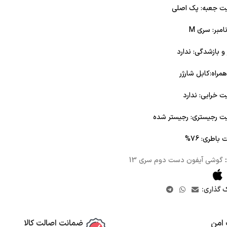
 جعبه: پک اصلی
مبر: سری M
و بازشدگی: ندارد
همراه:کابل شارژر
 خرابی: ندارد
 رجیستری: رجیستر شده
باطری: 76%
گوشی آیفون دست دوم سری 13
ک گذاری:
 امن
ضمانت اصالت کالا