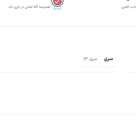
خت آنلاین
همیشه کالا اصلی در ابری تک
سری
سری 13