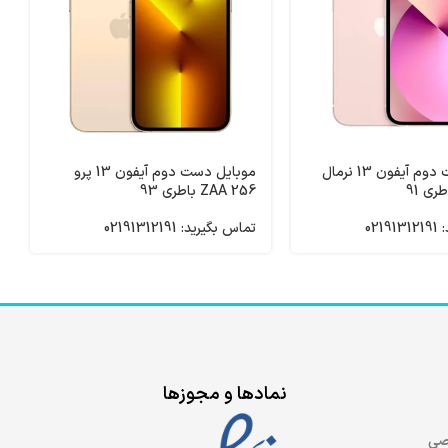
موبایل دست دوم آیفون 13 نرمال
موبایل دست دوم آیفون 13 پرو
256 ZAA باطری 93
021
تماس بگیرید: 02191312191
نمادها و مجوزها
صی