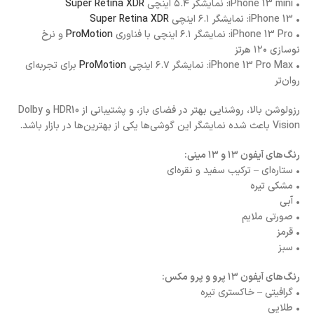
• iPhone 13 mini: نمایشگر ۵.۴ اینچی
Super Retina XDR
• iPhone 13: نمایشگر ۶.۱ اینچی
Super Retina XDR
• iPhone 13 Pro: نمایشگر ۶.۱ اینچی با فناوری
ProMotion
و نرخ
نوسازی ۱۲۰ هرتز
• iPhone 13 Pro Max: نمایشگر ۶.۷ اینچی
ProMotion
برای تجربه‌ای
روان‌تر
رزولوشن بالا، روشنایی بهتر در فضای باز، و پشتیبانی از HDR10 و Dolby
Vision باعث شده نمایشگر این گوشی‌ها یکی از بهترین‌ها در بازار باشد.
رنگ‌های آیفون ۱۳ و ۱۳ مینی:
• ستاره‌ای – ترکیب سفید و نقره‌ای
• مشکی تیره
• آبی
• صورتی ملایم
• قرمز
• سبز
رنگ‌های آیفون ۱۳ پرو و پرو مکس:
• گرافیتی – خاکستری تیره
• طلایی