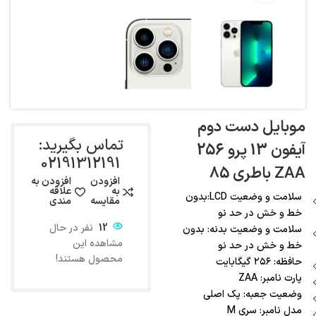
موبایل دست دوم
تماس بگیرید:
آیفون 13 پرو 256
02191312191
ZAA باطری 85
افزودن
افزودن به
به
علاقه
سلامت و وضعیت LCD:بدون
مقایسه
مندی
خط و خش در حد نو
12
نفر در حال
سلامت و وضعیت بدنه: بدون
مشاهده این
خط و خش در حد نو
محصول هستند!
حافظه: ۲۵۶ گیگابایت
پارت نامبر: ZAA
وضعیت جعبه: پک اصلی
مدل نامبر: سری M