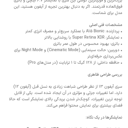
بزرگ‌ترین و قوی‌ترین گوشی این سری با نمایشگر ۶.۷ اینچی و باتری
فوق‌العاده قدرتمند. اگر به دنبال بهترین تجربه از آیفون هستید، این
مدل برای شماست.
مشخصات فنی اصلی
• پردازنده: A15 Bionic با عملکرد سریع‌تر و مصرف انرژی کمتر
• نمایشگر: Super Retina XDR با روشنایی بالاتر
• باتری: بهبود محسوس در طول عمر باتری
• دوربین: حالت سینمایی (Cinematic Mode) و Night Mode برای
عکس‌برداری حرفه‌ای‌تر
• حافظه داخلی: از ۱۲۸ گیگ تا ۱ ترابایت (در مدل‌های Pro)
بررسی طراحی ظاهری
سری آیفون ۱۳ از نظر طراحی شباهت زیادی به نسل قبل (آیفون ۱۲)
دارد، اما تغییرات جزئی و مؤثری در آن ایجاد شده است. یکی از قابل
توجه ترین تغییرات، کوچک‌تر شدن بریدگی بالای نمایشگر است که حالا
فضای بیشتری برای نمایش محتوا فراهم می‌کند.
نمایشگرها در یک نگاه: