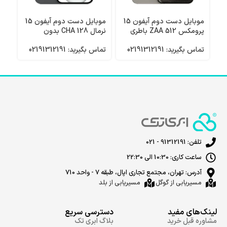
موبایل دست دوم آیفون 15
موبایل دست دوم آیفون 15
پرومکس 512 ZAA باطری
نرمال 128 CHA بدون
100
رجیستر باطری 87
رجی
تماس بگیرید: 02191312191
تماس بگیرید: 02191312191
تماس 
تلفن: 91312191 - 021
ساعت کاری: 10:30 الی 22:30
آدرس: تهران، مجتمع تجاری اپال، طبقه 7 - واحد 710
مسیریابی از گوگل
مسیریابی از بلد
لینک‌های مفید
دسترسی سریع
مشاوره قبل خرید
بلاگ ابری تک