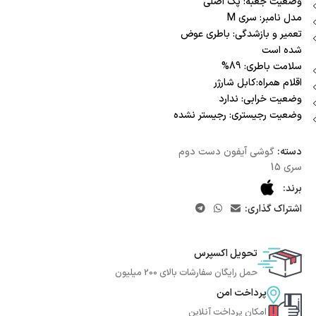
وضعیت جعبه: پک اصلی
مدل نامبر: سری M
تعمیر و بازشدگی: باطری عوض
شده است
سلامت باطری: 89%
اقلام همراه:کابل شارژر
وضعیت خرابی: ندارد
وضعیت رجیستری: رجیستر نشده
دسته:
گوشی آیفون دست دوم
سری 15
برند:
اشتراک گذاری:
تحویل اکسپرس
حمل رایگان سفارشات بالای 200 میلیون
پرداخت امن
امکان پرداخت آنلاین