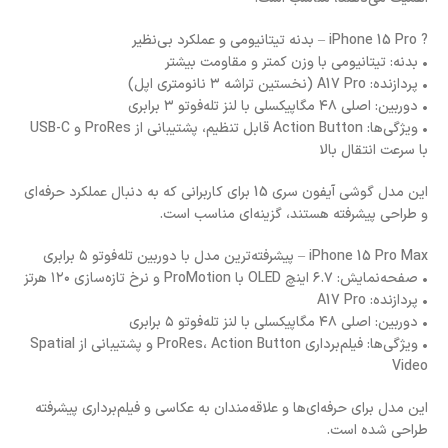
? iPhone 15 Pro – بدنه تیتانیومی و عملکرد بی‌نظیر
• بدنه: تیتانیومی با وزن کمتر و مقاومت بیشتر
• پردازنده: A17 Pro (نخستین تراشه ۳ نانومتری اپل)
• دوربین: اصلی ۴۸ مگاپیکسلی با لنز تله‌فوتو ۳ برابری
• ویژگی‌ها: Action Button قابل تنظیم، پشتیبانی از ProRes و USB-C
با سرعت انتقال بالا
این مدل گوشی آیفون سری 15 برای کاربرانی که به دنبال عملکرد حرفه‌ای
و طراحی پیشرفته هستند، گزینه‌ای مناسب است.
iPhone 15 Pro Max – پیشرفته‌ترین مدل با دوربین تله‌فوتو ۵ برابری
• صفحه‌نمایش: ۶.۷ اینچ OLED با ProMotion و نرخ تازه‌سازی ۱۲۰ هرتز
• پردازنده: A17 Pro
• دوربین: اصلی ۴۸ مگاپیکسلی با لنز تله‌فوتو ۵ برابری
• ویژگی‌ها: فیلم‌برداری ProRes، Action Button و پشتیبانی از Spatial
Video
این مدل برای حرفه‌ای‌ها و علاقه‌مندان به عکاسی و فیلم‌برداری پیشرفته
طراحی شده است.