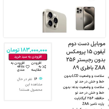
موبایل دست دوم
183,000,000
تومان
آیفون 15 پرومکس
افزودن به سبد خرید
بدون رجیستر 256
افزودن
افزودن به
ZAA باطری 89
به
علاقه
مقایسه
مندی
سلامت و وضعیت LCD:بدون
16
نفر در حال
خط و خش در حد نو
مشاهده این
سلامت و وضعیت بدنه: بدون
محصول هستند!
خط و خش در حد نو
حافظه: 256 گیگابایت
پارت نامبر: ZAA