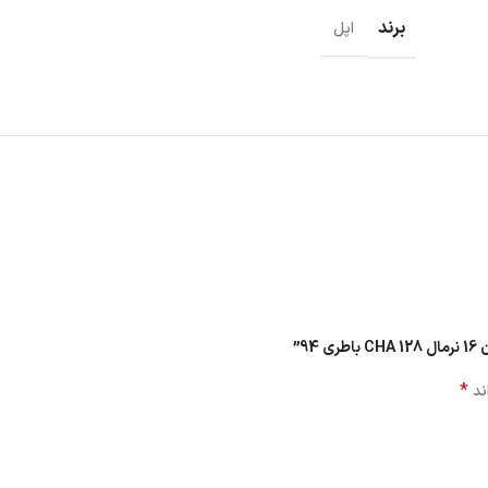
برند
اپل
9”
*
ند