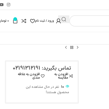
0
ورود / ثبت نام
0
تومان
تماس بگیرید: 02191312191
افزودن به
افزودن به علاقه
مقایسه
مندی
10
نفر در حال مشاهده این
محصول هستند!