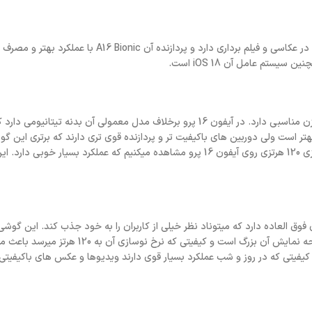
صفحه نمایش آن OLED است و دوربین آن دوگانه است و قابلیت های جدید در عکاسی و فیلم برداری دارد و پردازنده آن 
تم عامل آن iOS 18 است.
این مدل قوی تر از آیفون 16 معمولی است که هم خوش دست است و هم وزن مناسبی دارد. در آیفون 16 پرو برخلاف مدل معمولی آن بدنه تیتا
ارد و در رنگ بندی های متنوعی است.باتری آن کمی از مدل 16 پرو بهتر است ولی دوربین های باکیفیت تر و پردازنده قوی تری دارند که ب
با مدل های معمولی میباشد. قابل ذکر است که صفخه نمایشی با نرخ نوسازی 120 هرتزی روی آیفون 16 پرو مشاهده میکنیم که عملکرد بس
وق العاده دارد که میتوناد نظر خیلی از کاربران را به خود جذب کند. این گوشی 
تیتانیومی است و برخلاف ابعاد بزرگی که دارد وزن بسیار مناسبی دارد و صفحه نمایش آن بزرگ است و کی
یفیتی که در روز و شب عملکرد بسیار قوی دارند ویدیوها و عکس های باکیفیتی