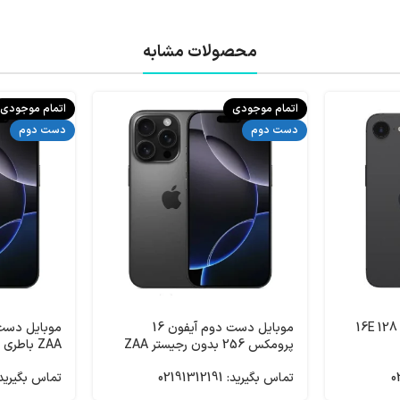
محصولات مشابه
اتمام موجودی
اتمام موجودی
دست دوم
دست دوم
موبایل دست دوم آیفون 16E 128
موبایل دست دوم آیفون 16
پرومکس 256 بدون رجیستر ZAA
ZAA باطری 100
باطری 99
تماس بگیرید: 02191312191
تماس بگیرید: 91312191