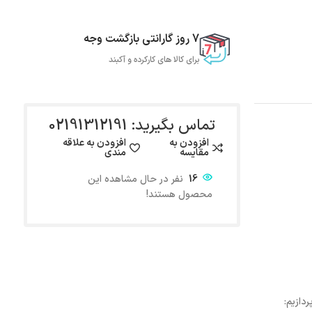
7 روز گارانتی بازگشت وجه
برای کالا های کارکرده و آکبند
تماس بگیرید: 02191312191
افزودن به
افزودن به علاقه
مقایسه
مندی
16
نفر در حال مشاهده این
محصول هستند!
دازیم: