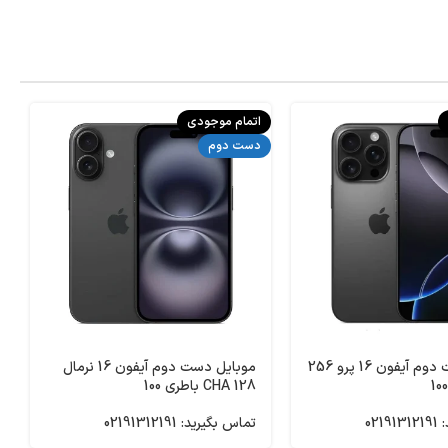
اتمام موجودی
ا
دست دوم
د
موبایل دست دوم آیفون 16 پرو 256
موبایل دست دوم آیفون 16 نرمال
128 CHA باطری 100
021
تماس بگیرید: 02191312191