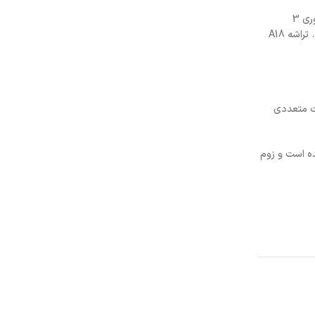
هنگام خرید آیفون سری 16 به این موضوع توجه داشته باشید که اپل از پردازنده ی جدیدی برای این گوشی استفاده کرده است که نام آن A 18 است و بافناوری 3
نانومتری سساخته شده است. این پردازنده از CPU شش هسته ای و پردازنده گرافیکی 5 هسته ای استفاده میکند که با هوش مصنوعی اپل بسیار سازگار است. تراشه A18
بته قیمت آیفون 16 در کشور شامل نوسانات متعددی
 برای این گوشی در نظر گرفته شده است و زوم