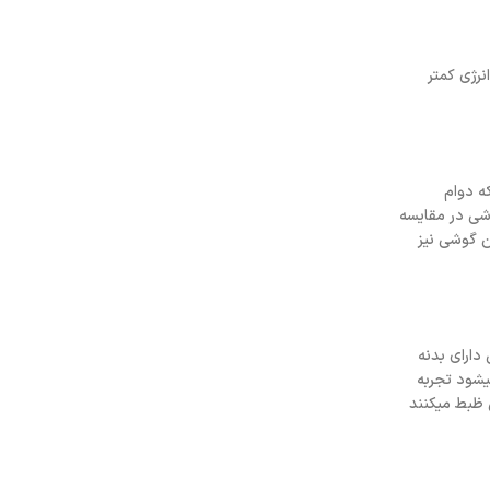
A16 Bionic با عملکرد بهتر و مصرف انرژی کمتر
نیومی دارد که دوام
رتری این گوشی در مقایسه
یار خوبی دارد. این گوشی نیز
دارای بدنه
فیتی که نرخ نوسازی آن به 120 هرتز میرسد باعث میشود تجربه
 ظبط میکنند