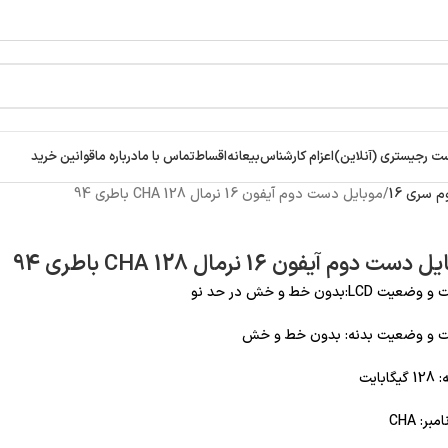
ت رجیستری (آنلاین)
اعزام کارشناس
بیعانه
اقساط
تماس با ما
درباره ما
قوانین خرید
سری 16
موبایل دست دوم آیفون 16 نرمال 128 CHA باطری 94
دست دوم آیفون 16 نرمال 128 CHA باطری 94
ت LCD:بدون خط و خش در حد نو
 و وضعیت بدنه: بدون خط و خش
ابایت
بر: CHA