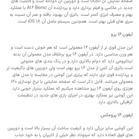
صفحه نمایش آن OLED است و دوربین آن دوگانه است و قابلیت های
جدید در عکاسی و فیلم برداری دارد و پردازنده آن A16 Bionic با عملکرد
بهتر و مصرف انرژی کمتر است. باتری آن بهبود یافته و عمر آن نسبت به
سری های قبلی بهتر است. همچنین سیستم عامل آن iOS 18 است.
آیفون 16 پرو
این مدل قوی تر از آیفون 16 معمولی است که هم خوش دست است و
هم وزن مناسبی دارد. در آیفون 16 پرو برخلاف مدل معمولی آن بدنه
تیتانیومی دارد که دوام بالاتری دارد و در رنگ بندی های متنوعی
است.باتری آن کمی از مدل 16 پرو بهتر است ولی دوربین های باکیفیت تر
و پردازنده قوی تری دارند که برتری این گوشی در مقایسه با مدل های
معمولی میباشد. قابل ذکر است که صفخه نمایشی با نرخ نوسازی 120
هرتزی روی آیفون 16 پرو مشاهده میکنیم که عملکرد بسیار خوبی دارد.
این گوشی نیز عملکرد بهتری در اجرای بازی های جدید در تنظیملت
گرافیکی بالاتری دارد.
آیفون 16 پرومکس
این گوشی سایز بزرگی دارد و کیفیت ساخت آن بسیار بالا است و دوربین
های فوق العاده دارد که میتوناد نظر خیلی از کاربران را به خود جذب