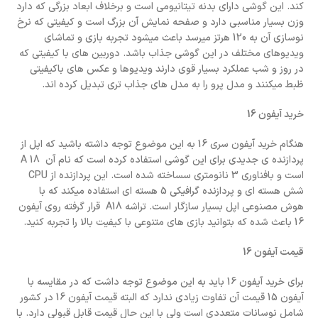
کند. این گوشی دارای بدنه تیتانیومی است و برخلاف ابعاد بزرگی که دارد
وزن بسیار مناسبی دارد و صفحه نمایش آن بزرگ است و کیفیتی که نرخ
نوسازی آن به 120 هرتز میرسد باعث میشود تجربه بازی و تماشای
ویدیوهای مختلف در این گوشی جذاب باشد. دوربین های با کیفیتی که
در روز و شب عملکرد بسیار قوی دارند ویدیوها و عکس های باکیفیتی
ظبط میکنند و مدل پرو را به مدل های جذاب تری تبدیل کرده اند.
خرید آیفون 16
هنگام خرید آیفون سری 16 به این موضوع توجه داشته باشید که اپل از
پردازنده ی جدیدی برای این گوشی استفاده کرده است که نام آن A 18
است و بافناوری 3 نانومتری سساخته شده است. این پردازنده از CPU
شش هسته ای و پردازنده گرافیکی 5 هسته ای استفاده میکند که با
هوش مصنوعی اپل بسیار سازگار است. تراشه A18 قرار گرفته روی آیفون
16 باعث شده که بتوانید بازی های متنوعی با کیفیت بالا را تجربه کنید.
قیمت آیفون
16
برای خرید آیفون 16 باید به این موضوع توجه داشت که در مقایسه با
آیفون 15 قیمت آن تفاوت زیادی ندارد که البته قیمت آیفون 16 در کشور
شامل نوسانات متعددی است ولی با این حال قیمت قابل قبولی دارد. با