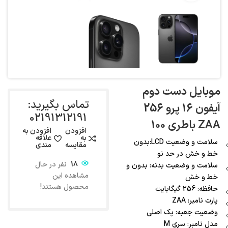
موبایل دست دوم
تماس بگیرید:
آیفون 16 پرو 256
02191312191
ZAA باطری 100
افزودن
افزودن به
به
علاقه
سلامت و وضعیت LCD:بدون
مقایسه
مندی
خط و خش در حد نو
18
نفر در حال
سلامت و وضعیت بدنه: بدون و
مشاهده این
خط و خش
محصول هستند!
حافظه: 256 گیگابایت
پارت نامبر: ZAA
وضعیت جعبه: پک اصلی
مدل نامبر: سری M