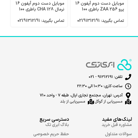
موبایل دست دوم آیفون 16
موبایل دست دوم آیفون 16
پرو 256 ZAA باطری 100
نرمال 128 CHA باطری 100
100
تماس بگیرید: 02191312191
تماس بگیرید: 02191312191
تماس 
تلفن: 91312191 - 021
ساعت کاری: 10:30 الی 22:30
آدرس: تهران، مجتمع تجاری اپال، طبقه 7 - واحد 710
مسیریابی از گوگل
مسیریابی از بلد
لینک‌های مفید
دسترسی سریع
مشاوره قبل خرید
بلاگ ابری تک
سوالات متداول
حفظ حریم خصوصی