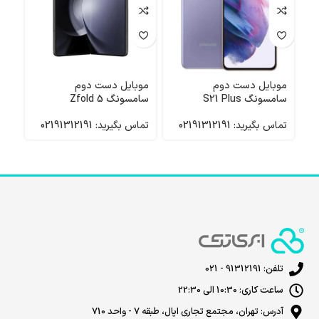
موبایل دست دوم
موبایل دست دوم
موب
سامسونگ S21 Plus
سامسونگ Zfold 5
سامس
تماس بگیرید: 02191312191
تماس بگیرید: 02191312191
تماس 
تلفن: 91312191 - 021
ساعت کاری: 10:30 الی 22:30
آدرس: تهران، مجتمع تجاری اپال، طبقه 7 - واحد 710