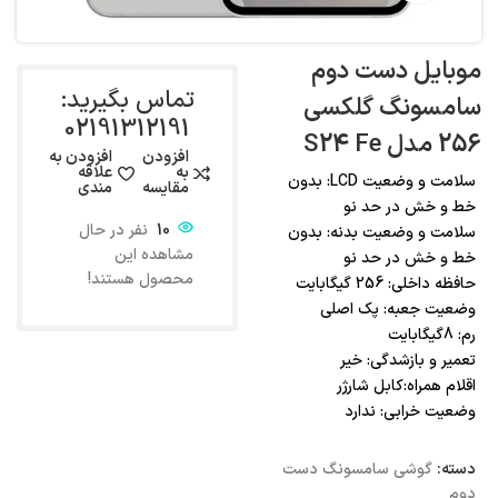
موبایل دست دوم
تماس بگیرید:
سامسونگ گلکسی
02191312191
256 مدل S24 Fe
افزودن
افزودن به
به
علاقه
سلامت و وضعیت LCD: بدون
مقایسه
مندی
خط و خش در حد نو
10
نفر در حال
سلامت و وضعیت بدنه: بدون
مشاهده این
خط و خش در حد نو
محصول هستند!
حافظه داخلی: 256 گیگابایت
وضعیت جعبه: پک اصلی
رم: 8گیگابایت
تعمیر و بازشدگی: خیر
اقلام همراه:کابل شارژر
وضعیت خرابی: ندارد
دسته:
گوشی سامسونگ دست
دوم