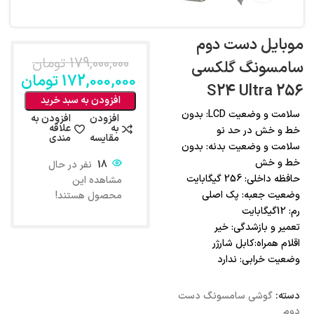
موبایل دست دوم
179,000,000
تومان
سامسونگ گلکسی
172,000,000
تومان
256 S24 Ultra
افزودن به سبد خرید
سلامت و وضعیت LCD: بدون
افزودن
افزودن به
به
علاقه
خط و خش در حد نو
مقایسه
مندی
سلامت و وضعیت بدنه: بدون
خط و خش
18
نفر در حال
حافظه داخلی: 256 گیگابایت
مشاهده این
وضعیت جعبه: پک اصلی
محصول هستند!
رم: 12گیگابایت
تعمیر و بازشدگی: خیر
اقلام همراه:کابل شارژر
وضعیت خرابی: ندارد
دسته:
گوشی سامسونگ دست
دوم