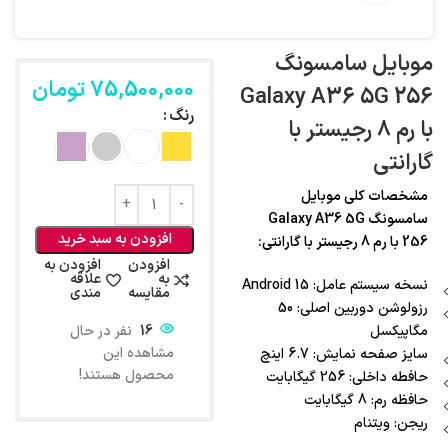
موبایل سامسونگ
75,500,000
تومان
Galaxy A36 5G 256
رنگ
با رم 8 رجیستر با
گارانتی
مشخصات کلی موبایل
سامسونگ Galaxy A36 5G
افزودن به سبد خرید
256 با رم 8 رجیستر با گارانتی:
افزودن
افزودن به
به
علاقه
نسخه سیستم عامل: Android 15
مقایسه
مندی
رزولوشن دوربین اصلی: 50
مگاپیکسل
16
نفر در حال
مشاهده این
سایز صفحه نمایش: 6.7 اینچ
محصول هستند!
حافطه داخلی: 256 گیگابایت
حافظه رم: 8 گیگابایت
ریجن: ویتنام