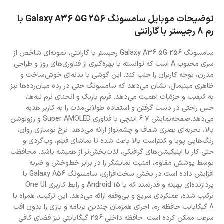
توضیحات موبایل سامسونگ Galaxy A36 5G 256 با
رم 8 رجیستر با گارانتی
سامسونگ Galaxy A36 5G 256 رجیستر با گارانتی، نمونه‌ای شاخص از
سری محبوب A است که توانسته با بهره‌گیری از فناوری‌های روز و طراحی
مدرن، توجه کاربران را جلب کند. این گوشی با بدنه‌ای خوش‌ساخت و
ظاهری مینیمال، نشان می‌دهد که سامسونگ حتی در رده میان‌رده‌ها نیز
به کیفیت و جزئیات اهمیت می‌دهد. فریم باریک و انحنای نرم لبه‌ها،
حس راحتی در دست گرفتن و استفاده طولانی‌مدت را به کاربر هدیه
می‌دهد.صفحه‌نمایش 6.7 اینچی با فناوری Super AMOLED و رزولوشن
بالا، تجربه‌ای بصری شفاف و چشم‌نواز ارائه می‌دهد. نرخ نوسازی روان،
رنگ‌هایی پویا و کنتراست بالا باعث شده تا تماشای فیلم، وب‌گردی و
حتی کار با اپلیکیشن‌های گرافیکی، لذت‌بخش‌تر از همیشه باشد. محافظت
توسط پوشش مقاوم، امنیت نمایشگر را در برابر خط‌وخش و ضربه
افزایش داده است.در بخش سخت‌افزاری، سامسونگ Galaxy A56 با
پردازنده‌ای بهینه و قدرتمند که با Android 15 و رابط کاربری One UI
ترکیب شده، عملکردی سریع و بی‌وقفه ارائه می‌دهد. این ترکیب، همراه با
8 گیگابایت حافظه رم، اجرای همزمان چندین برنامه و بازی را بدون افت
سرعت ممکن کرده است. حافظه داخلی 256 گیگابایتی نیز فضای کافی