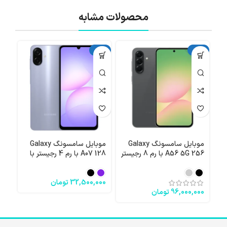
محصولات مشابه
آکبند
آکبند
آکبن
موبایل سامسونگ Galaxy
موبایل سامسونگ Galaxy
A56 5G 256 با رم 8 رجیستر
A07 128 با رم 4 رجیستر با
با گارانتی
گارانتی
گار
32,500,000
تومان
000
96,000,000
تومان