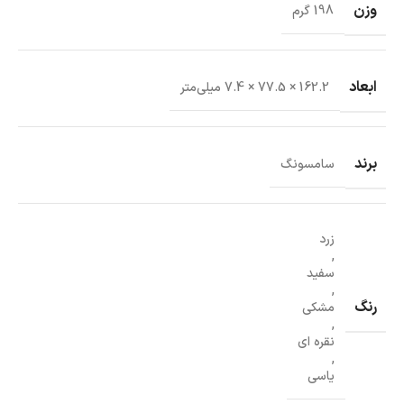
وزن
198 گرم
ابعاد
162.2 × 77.5 × 7.4 میلی‌متر
برند
سامسونگ
زرد
,
سفید
,
رنگ
مشکی
,
نقره ای
,
یاسی