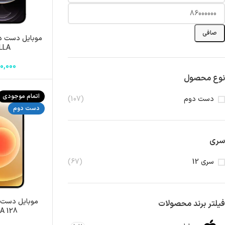
صافی
LLA باطری 3
0,000
نوع محصول
اتمام موجودی
دست دوم
(107)
دست دوم
سری
سری 12
(67)
فیلتر برند محصولات
128 ZAA باطری 100