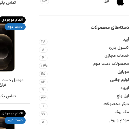
اپل
107
تماس بگیرید: 2191
اتمام موجودی
دست دوم
دسته‌های محصولات
آیپد
28
کنسول بازی
8
خدمات مجازی
4
محصولات دست دوم
1249
موبایل
115
لوازم جانبی
83
ZAA باطری 0
ایرپاد
7
اپل واچ
تماس بگیرید: 2191
33
دیگر محصولات
1
مک بوک
اتمام موجودی
77
مودم و روتر
دست دوم
5