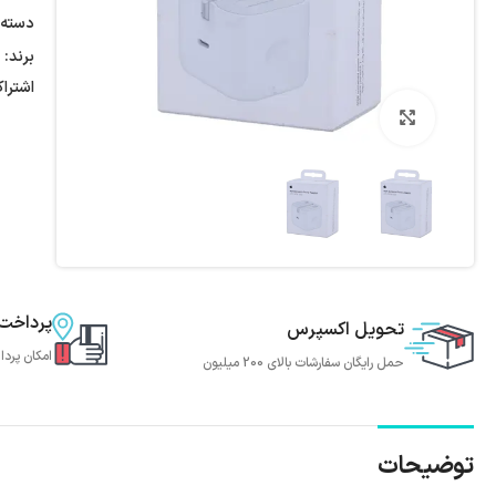
دسته:
برند:
اشترا
بزرگنمایی تصویر
پرداخت
تحویل اکسپرس
امکان پردا
حمل رایگان سفارشات بالای 200 میلیون
توضیحات