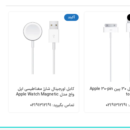
آکبند
کابل شارژ اپل 30 پین Apple 30-pin
کابل اورجینال شارژ مغناطیسی اپل
to
واچ مدل Apple Watch Magnetic
Charging Cable A1923 به طول 1
021
تماس بگیرید: 02191312191
متر