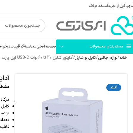
اوره قبل از خرید
استخدام
بلاگ
دسته‌بندی محصولات
صفحه اصلی
محاسبه‌گر قیمت
درخواس
خانه
لوازم جانبی
کابل و شارژر
آداپتور شارژر 40 تا 60 وات USB-C اپل پارت نامبر اورجینال
آداپتور شارژر 40
مشخصات شارژر 40 
آکبند
درگاه‌های
کابل 
توضیحات: توان خر
تعداد
قابلیت