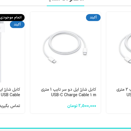
آکبند
اتمام موجودی
آکبند
کابل شارژ اپل دو سر تایپ 2 متری
کابل شارژ اپل دو سر تایپ 1 متری
 USB Cable
USB-C Charge Cable 1 m
US
2,500,000
تومان
تماس بگیرید: 91312191