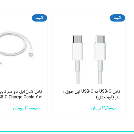
آکبند
آکبند
کابل USB-C به USB-C اپل طول 1
متر (اورجینال)
B-C Charge Cable 2 m
3,800,000
تومان
3,000,000
تومان