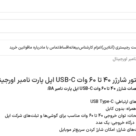
ت رجیستری (آنلاین)
اعزام کارشناس
بیعانه
اقساط
تماس با ما
درباره ما
قوانین خرید
 تا 60 وات USB-C اپل پارت نامبر اورجینال
تا 60 وات USB-C اپل پارت نامبر BA:
 ارتباطی: USB Type-C
همراه: بدون کابل
وجی 40 تا 60 وات مناسب برای گوشی‌ها و تبلت‌های شرکت اپل
 درگاه خروجی: یک عدد
‌های شارژر: امکان شارژ کردن سریع‌تر موبایل