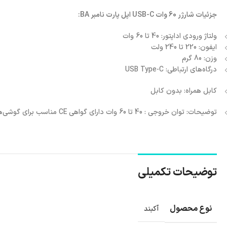
جزئیات شارژر 60 وات USB-C اپل پارت نامبر BA:
ولتاژ ورودی اداپتور: 40 تا 60 وات
ایفون: 220 تا 240 ولت
وزن: 80 گرم
درگاه‌های ارتباطی: USB Type-C
کابل همراه: بدون کابل
توضیحات: توان خروجی : 40 تا 60 وات دارای گواهی CE مناسب برای گوشی‌های فست شارژ اپل
توضیحات تکمیلی
نوع محصول
آکبند