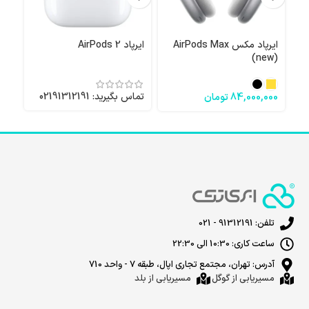
ایرپاد مکس AirPods Max
ایرپاد AirPods 2
آیپ
(new)
تماس 
تماس بگیرید: 02191312191
84,000,000
تومان
تلفن: 91312191 - 021
ساعت کاری: 10:30 الی 22:30
آدرس: تهران، مجتمع تجاری اپال، طبقه 7 - واحد 710
مسیریابی از گوگل
مسیریابی از بلد