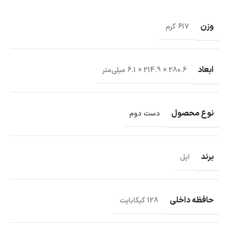
وزن
617 گرم
ابعاد
280.6 × 214.9 × 6.1 میلی‌متر
نوع محصول
دست دوم
برند
اپل
حافظه داخلی
128 گیگابایت