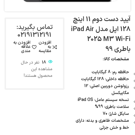
آیپد دست دوم 11 اینچ
تماس بگیرید:
128 اپل مدل iPad Air
02191312191
2025 M3 Wi-Fi
افزودن
افزودن به
به
علاقه
باطری 99
مقایسه
مندی
مشخصات کالا:
18
نفر در حال
مشاهده این
حافظه رم: 8 گیگابایت
محصول هستند!
حافظه داخلی: 128 گیگابایت
رزولوشن دوربین اصلی: 12
مگاپیکسل
نسخه سیستم عامل: iPad OS
سلامت باطری: 99%
سایکل شارژ: 70
مشخصات ظاهری و بدنه: دارای
خط و خش جزئی