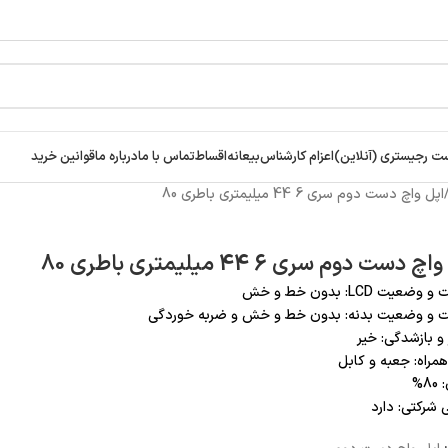
ت رجیستری (آنلاین)
اعزام کارشناس
بیعانه
اقساط
تماس با ما
درباره ما
قوانین خرید
اپل واچ دست دوم سری 6 44 میلیمتری باطری 80
 دست دوم سری 6 44 میلیمتری باطری 80
عیت LCD: بدون خط و خش
 و وضعیت بدنه: بدون خط و خش و ضربه خوردگی
و بازشدگی: خیر
همراه: جعبه و کابل
8%
ی شرکتی: دارد