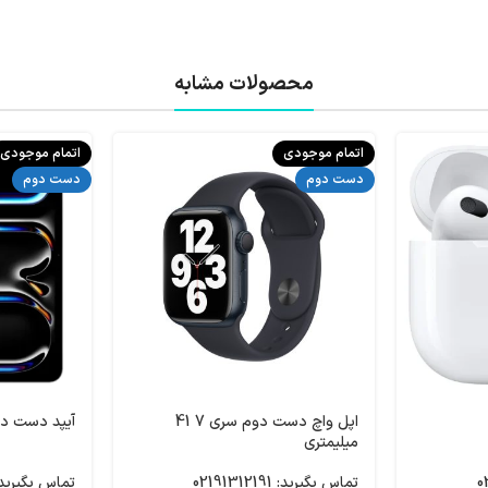
محصولات مشابه
اتمام موجودی
اتمام موجودی
دست دوم
دست دوم
اپل واچ دست دوم سری 7 41
آیپد دست دوم 024 M4
میلیمتری
تماس بگیرید: 02191312191
تماس بگیرید: 91312191