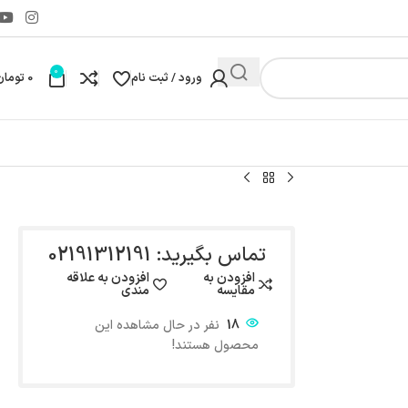
0
ورود / ثبت نام
0
تومان
تماس بگیرید: 02191312191
افزودن به
افزودن به علاقه
مقایسه
مندی
18
نفر در حال مشاهده این
محصول هستند!