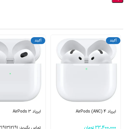
آکبند
آکبند
ایرپاد 4 AirPods (ANC)
ایرپاد AirPods 3
33,400,000
تومان
تماس بگیرید: 02191312191