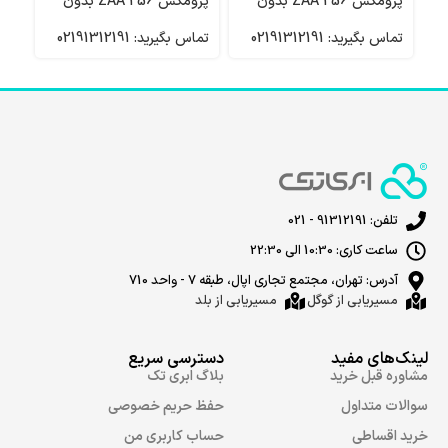
پرومکس 256 ZAA بدون
پرومکس 256 ZAA بدون
رجیستر باطری 85
رجیستر باطری 86
باطر
تماس بگیرید: 02191312191
تماس بگیرید: 02191312191
تماس 
تلفن: 91312191 - 021
ساعت کاری: 10:30 الی 22:30
آدرس: تهران، مجتمع تجاری اپال، طبقه 7 - واحد 710
مسیریابی از گوگل
مسیریابی از بلد
لینک‌های مفید
دسترسی سریع
مشاوره قبل خرید
بلاگ ابری تک
سوالات متداول
حفظ حریم خصوصی
خرید اقساطی
حساب کاربری من