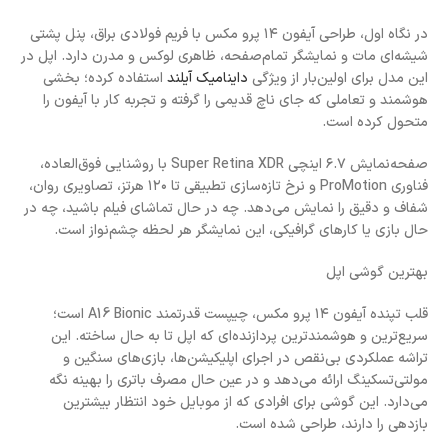
در نگاه اول، طراحی آیفون ۱۴ پرو مکس با فریم فولادی براق، پنل پشتی
شیشه‌ای مات و نمایشگر تمام‌صفحه، ظاهری لوکس و مدرن دارد. اپل در
این مدل برای اولین‌بار از ویژگی
داینامیک آیلند
استفاده کرده؛ بخشی
هوشمند و تعاملی که جای ناچ قدیمی را گرفته و تجربه کار با آیفون را
متحول کرده است.
صفحه‌نمایش ۶.۷ اینچی Super Retina XDR با روشنایی فوق‌العاده،
فناوری ProMotion و نرخ تازه‌سازی تطبیقی تا ۱۲۰ هرتز، تصاویری روان،
شفاف و دقیق را نمایش می‌دهد. چه در حال تماشای فیلم باشید، چه در
حال بازی یا کارهای گرافیکی، این نمایشگر هر لحظه چشم‌نواز است.
بهترین گوشی اپل
قلب تپنده آیفون ۱۴ پرو مکس، چیپست قدرتمند A16 Bionic است؛
سریع‌ترین و هوشمندترین پردازنده‌ای که اپل تا به حال ساخته. این
تراشه عملکردی بی‌نقص در اجرای اپلیکیشن‌ها، بازی‌های سنگین و
مولتی‌تسکینگ ارائه می‌دهد و در عین حال مصرف باتری را بهینه نگه
می‌دارد. این گوشی برای افرادی که از موبایل خود انتظار بیشترین
بازدهی را دارند، طراحی شده است.