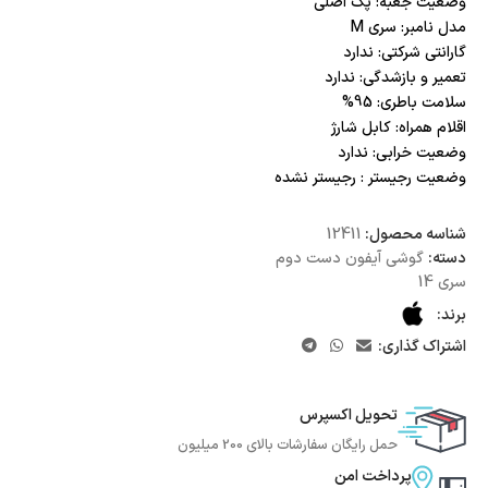
وضعیت جعبه: پک اصلی
مدل نامبر: سری M
گارانتی شرکتی: ندارد
تعمیر و بازشدگی: ندارد
سلامت باطری: 95%
اقلام همراه: کابل شارژ
وضعیت خرابی: ندارد
وضعیت رجیستر : رجیستر نشده
شناسه محصول:
12411
دسته:
گوشی آیفون دست دوم
سری 14
برند:
اشتراک گذاری:
تحویل اکسپرس
حمل رایگان سفارشات بالای 200 میلیون
پرداخت امن