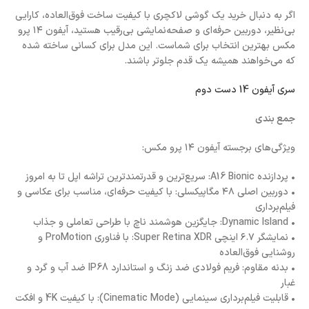
اگر به دنبال خرید یک گوشی لاکچری با کیفیت ساخت فوق‌العاده، کارایی
بی‌نظیر، دوربین حرفه‌ای و صفحه‌نمایشی بی‌رقیب هستید، آیفون ۱۴ پرو
مکس بهترین انتخاب برای شماست. این مدل برای کسانی ساخته شده
که می‌خواهند همیشه یک قدم جلوتر باشند.
سری آیفون 14 دست دوم
جمع بندی
ویژگی‌های برجسته آیفون ۱۴ پرو مکس:
• پردازنده A16 Bionic: سریع‌ترین و قدرتمندترین تراشه اپل تا به امروز
• دوربین اصلی ۴۸ مگاپیکسلی: با کیفیت حرفه‌ای، مناسب برای عکاسی و
فیلم‌برداری
• Dynamic Island: جایگزین هوشمند ناچ با طراحی تعاملی و جذاب
• نمایشگر ۶.۷ اینچی Super Retina XDR: با فناوری ProMotion و
روشنایی فوق‌العاده
• بدنه مقاوم: فریم فولادی ضد زنگ و استاندارد IP68 ضد آب و گرد و
غبار
• قابلیت فیلم‌برداری سینمایی (Cinematic Mode): با کیفیت 4K و افکت