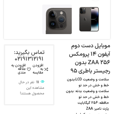
موبایل دست دوم
تماس بگیرید:
آیفون 14 پرومکس
02191312191
256 ZAA بدون
افزودن
افزودن به
به
علاقه
رجیستر باطری 95
مقایسه
مندی
سلامت و وضعیت LCD:بدون
11
نفر در حال
خط و خش در حد نو
مشاهده این
سلامت و وضعیت بدنه: بدون
محصول هستند!
خط و خش در حد نو
حافظه: 256 گیگابایت
پارت نامبر: ZAA