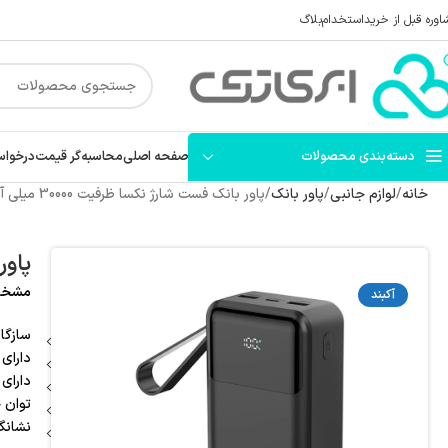
اوره قبل از خرید
استخدام
بلاگ
دسته‌بندی محصولات
صفحه اصلی
محاسبه‌گر قیمت
درخواس
خانه
لوازم جانبی
پاور بانک
پاور بانک فست شارژ نکسا ظرفیت 30000 میلی آمپر مدل P303
پاور ب
مشخصات کل
آکبند
سازگار
دارای
دارای گار
توان خرو
نشانگی