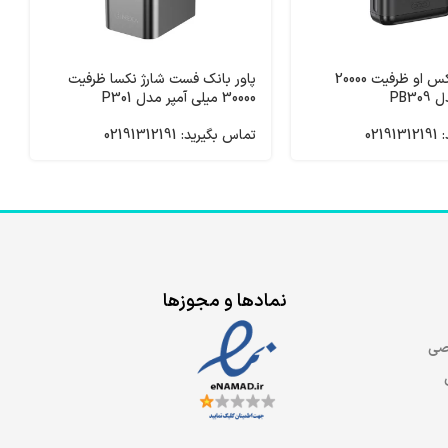
پاور بانک ایکس او ظرفیت 20000
پاور بانک فست شارژ نکسا ظرفیت
PB3
30000 میلی آمپر مدل P301
021
تماس بگیرید: 02191312191
نمادها و مجوزها
صی