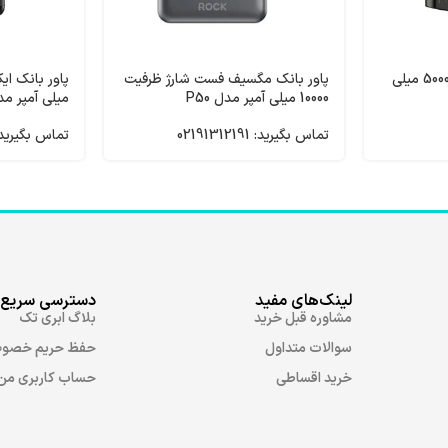
پاور بانک الدینیو ظرفیت 5000 میلی
پاور بانک مگسیف فست شارژ ظرفیت
10000 میلی آمپر مدل P50
میلی آمپر مدل 09
تماس بگیرید: 02191312191
تماس بگیرید: 91312191
لینک‌های مفید
دسترسی سریع
مشاوره قبل خرید
بلاگ ابری تک
سوالات متداول
حفظ حریم خصو
خرید اقساطی
حساب کاربری من