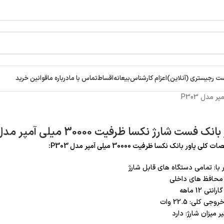
ت رجیستری (آنلاین)
اعزام کارشناس
بیعانه
اقساط
تماس با ما
درباره ما
قوانین خرید
انک فست شارژ نکسا ظرفیت 30000 میلی آمپر مدل P303
ی پاور بانک نکسا ظرفیت 30000 میلی آمپر مدل P303:
 با: تمامی دستگاه های قابل شارژ
 محافظ های داخلی
انتی 12 ماهه
جی کلی: 22.5 وات
ر میزان شارژ: دارد