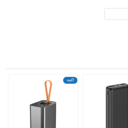
آکبند