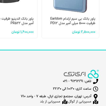
پاور بانک بی سیم ارلدام Earldom
ظرفیت 5000 میلی آمپر مدل PD12
آمپر مدل PR522
2,500,000
تومان
1,600,000
تومان
تلفن: 91312191 - 021
ساعت کاری: 10:30 الی 22:30
آدرس: تهران، مجتمع تجاری اپال، طبقه 7 - واحد 710
مسیریابی از گوگل
مسیریابی از بلد